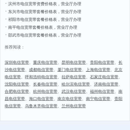
滨州市电信宽带资费价格表，营业厅办理
东兴市电信宽带套餐价格表，营业厅办理
祁阳市电信宽带套餐价格表，营业厅办理
南平电信宽带套餐价格表，营业厅办理
邵武市电信宽带套餐价格表，营业厅办理
推荐阅读：
深圳电信宽带
、
重庆电信宽带
、
昆明电信宽带
、
贵阳电信宽带
、
长
沙电信宽带
、
成都电信宽带
、
厦门电信宽带
、
上海电信宽带
、
北京
电信宽带
、
呼和浩特电信宽带
、
拉萨电信宽带
、
石家庄电信宽带
、
沈阳电信宽带
、
长春电信宽带
、
哈尔滨电信宽带
、
济南电信宽带
、
合肥电信宽带
、
杭州电信宽带
、
武汉电信宽带
、
福州电信宽带
、
南
昌电信宽带
、
海口电信宽带
、
南京电信宽带
、
南宁电信宽带
、
贵阳
电信宽带
、
乌鲁木齐电信宽带
、
兰州电信宽带