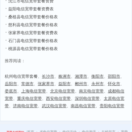
沅江市电信宽带套餐资费
益阳电信宽带套餐资费表
桑植县电信宽带套餐价格表
慈利县电信宽带套餐价格表
张家界电信宽带套餐资费表
石门县电信宽带套餐价格表
桃源县电信宽带套餐价格表
推荐阅读：
杭州电信宽带套餐
、
长沙市
、
株洲市
、
湘潭市
、
衡阳市
、
邵阳市
、
岳阳市
、
常德市
、
张家界市
、
益阳市
、
郴州市
、
永州市
、
怀化市
、
娄底市
、
上海电信宽带
、
北京电信宽带
、
南京电信宽带
、
成都电信
宽带
、
重庆电信宽带
、
西安电信宽带
、
深圳电信宽带
、
太原电信宽
带
、
济南电信宽带
、
武汉电信宽带
、
南昌电信宽带
、
贵阳电信宽带
|
首页
省电信宽带
电信活动
电信资讯
在线留言
宽带