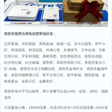
耒阳市推荐办理电信宽带地区有
：
五环星城、兴旺家园、凤翔名城、南城一品、合兴公园里、和平小
区、和谐南苑、和谐花苑、外滩公馆、外滩壹号、天华名城、天桥
文明小区、平安和润园、康桥美郡、恒生香格里拉、新阳光花园、
白沙世纪城、白沙御城、紫荆府、耒阳市和苑小区、耒阳市复兴小
区-A6栋、耒阳市水东江锦鹏佳苑、耒阳市金域中央、耒阳市鑫城华
庭、耒阳市铜锣洲小区、联平文明小区、联平新城、腾凤新城、金
南居委会、金阳小区、金鹏茗轩。
耒阳本地卡不可以邮寄，两个套餐可以选140G 全国，180G 湖南
省内
大流量放心嗨，180GB流量，内含30G定向+10G全国流量+140G省