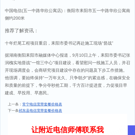
中国电信(五一中路华欣公寓店)：衡阳市耒阳市五一中路华欣公寓南
侧约200米
推荐了解资讯：
十年烂尾工程项目重启，耒阳市委书记再赴施工现场“督战”
据湖南衡阳耒阳市融媒体中心报道，9月10日上午，耒阳市委书记张
润槐实地督战“一馆三中心”项目建设，看望慰问一线施工人员，并召
开现场调度会，会商研究项目建设中存在的问题及下步工作措施。
他强调，要始终保持“一万年太久、只争朝夕”的紧迫感，在确保安全
和质量的前提下，争分夺秒抢工期，千方百计提进度，力促项目早
建成、早投用、早惠民。
上一条：
常宁电信宽带套餐价格表
下一条
祁东县电信宽带套餐价格表