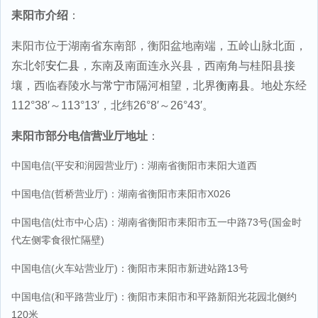
耒阳市介绍
：
耒阳市位于湖南省东南部，衡阳盆地南端，五岭山脉北面，
东北邻
安仁县
，东南及南面连永兴县，西南角与桂阳县接
壤，西临舂陵水与
常宁市
隔河相望，北界
衡南县
。地处东经
112°38′～113°13′，北纬26°8′～26°43′。
耒阳市部分电信营业厅地址
：
中国电信(平安和润园营业厅)：湖南省衡阳市耒阳大道西
中国电信(哲桥营业厅)：湖南省衡阳市耒阳市X026
中国电信(灶市中心店)：湖南省衡阳市耒阳市五一中路73号(国金时
代左侧零食很忙隔壁)
中国电信(火车站营业厅)：衡阳市耒阳市新进站路13号
中国电信(和平路营业厅)：衡阳市耒阳市和平路新阳光花园北侧约
120米