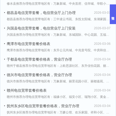
修水县推荐办理电信宽带地区有：万象新城、中央首府、信华城、华联小区、房屋产权交易中心、房屋征收与补偿
都昌县电信宽带套餐，电信营业厅上门办理
2026-03-07
都昌县推荐办理电信宽带地区有：三中凌云书苑、东投太阳城、东湖家园、东湖明珠小区、九颂山河·悦峯、启秀
兴国县电信宽带套餐，电信营业厅上门安装
2026-03-07
兴国县推荐办理电信宽带地区有：万象新城、东城国际、中心花园、五福小区、兴城嘉园小区、城区平川社区、红
鹰潭市电信宽带套餐价格表
2026-03-06
鹰潭市推荐办理电信宽带地区有：东升公元尚城、中兆壹号院、中房和佳园、信江帝景、信江郡、凯翔外滩国际、
于都县电信宽带套餐价格表，营业厅办理
2026-03-04
赣州于都县推荐办理电信宽带地区有：上欧思源社区、东升佳怡花园、丽水明珠、乐都花园、于都县福龙馨园小区
德兴市电信宽带套餐价格表，营业厅办理
2026-03-04
德兴市推荐办理电信宽带地区有：万象新城、丽景花园小区、丽都嘉苑、凤凰城、同兴佳园、土地坞、奈坑新小区
赣州电信宽带套餐价格表
2026-03-04
赣州市推荐办理电信宽带地区有：福缘小区、福安小区、瑞翔小区、黄金时代、阳光·和谐家园小区、盛世江南小
抚州东乡区电信宽带套餐价格表，营业厅办理
2026-03-04
抚州东乡区推荐办理电信宽带地区有：万豪公馆、欢乐家园、祥和小区、东乡未来城、东方家园、东景小区、东红