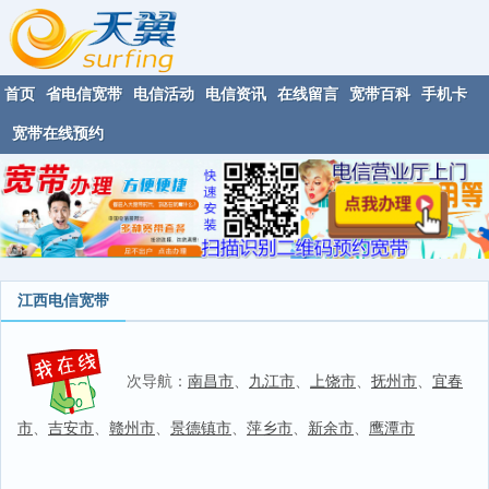
首页
省电信宽带
电信活动
电信资讯
在线留言
宽带百科
手机卡
宽带在线预约
江西电信宽带
次导航：
南昌市
、
九江市
、
上饶市
、
抚州市
、
宜春
市
、
吉安市
、
赣州市
、
景德镇市
、
萍乡市
、
新余市
、
鹰潭市