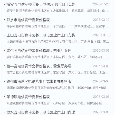
靖安县电信宽带套餐，电信营业厅上门安装
2026-07-28
靖安县推荐办理电信宽带地区有：农车港新村、凤凰花园、南洪新村、南门社区、建设社区、双龙花园、小花园、
萍乡市电信宽带套餐价格表
2026-03-10
萍乡市推荐办理电信宽带地区有：东方嘉园、二二六家属住宅区、亿星中央半岛、北城逸品、圣淘沙馨园、塞纳名
玉山县电信宽带套餐，电信营业厅上门安装
2026-03-10
上饶市玉山县推荐办理电信宽带地区有：万年青小区、万通.国际名都、三清山怡景园、世纪名城、东方嘉苑、东
崇仁县电信宽带套餐价格表，营业厅办理
2026-03-09
崇仁县推荐办理电信宽带地区有：东城花园、六七三处小区、和谐佳苑、学府壹号、山凤小镇、崇仁县住宅、崇仁
信丰县电信宽带套餐价格表，营业厅办理
2026-03-09
信丰县推荐办理电信宽带地区有：东晋华庭、东苑小区、体育新居、工业园白石村黄氏住宅楼、新城市花园二期、
赣州市南康区电信营业厅宽带套餐价格表
2026-03-08
赣州市南康区电信营业厅宽带套餐价格表199元/月，1000Mbps宽带+60GB流量+1000分钟通
景德镇电信宽带套餐价格表
2026-03-08
景德镇推荐办理电信宽带地区有：石岭小区、东景苑小区、梨树园小区、恒大名都、电信小区、香山御园、南河廉
修水县电信宽带套餐，电信营业厅上门办理
2026-03-08