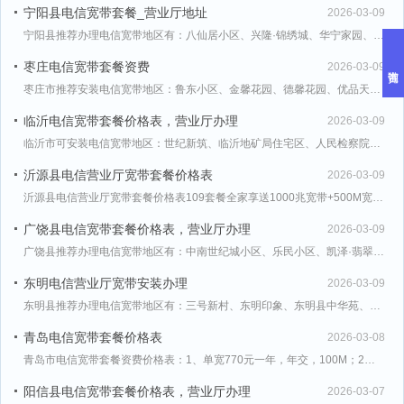
宁阳县电信宽带套餐_营业厅地址
2026-03-09
宁阳县推荐办理电信宽带地区有：八仙居小区、兴隆·锦绣城、华宁家园、宁阳中达尚城、宁阳县惠民小区、富通
枣庄电信宽带套餐资费
2026-03-09
枣庄市推荐安装电信宽带地区：鲁东小区、金馨花园、德馨花园、优品天地、金州花园、西城丽景、供销公寓、紫
临沂电信宽带套餐价格表，营业厅办理
2026-03-09
临沂市可安装电信宽带地区：世纪新筑、临沂地矿局住宅区、人民检察院住宅区、人民法院法官公寓、代庄社区、
沂源县电信营业厅宽带套餐价格表
2026-03-09
沂源县电信营业厅宽带套餐价格表109套餐全家享送1000兆宽带+500M宽带，送80G流量+700分
广饶县电信宽带套餐价格表，营业厅办理
2026-03-09
广饶县推荐办理电信宽带地区有：中南世纪城小区、乐民小区、凯泽·翡翠城、凯泽名苑、同和小区、同泰南区、
东明电信营业厅宽带安装办理
2026-03-09
东明县推荐办理电信宽带地区有：三号新村、东明印象、东明县中华苑、东明县中华苑、东明县六厂社区、东明县
青岛电信宽带套餐价格表
2026-03-08
青岛市电信宽带套餐资费价格表：1、单宽770元一年，年交，100M；2、59套餐=300M宽带+10
阳信县电信宽带套餐价格表，营业厅办理
2026-03-07