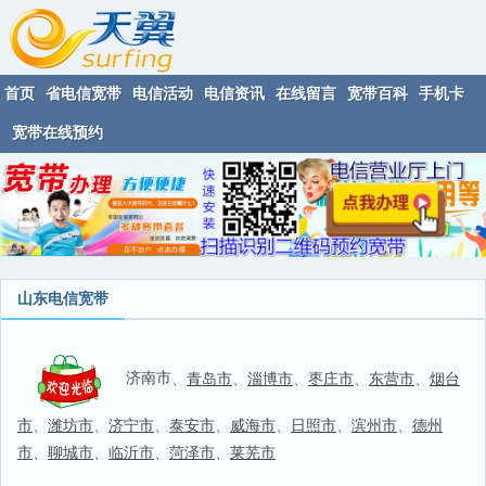
首页
省电信宽带
电信活动
电信资讯
在线留言
宽带百科
手机卡
宽带在线预约
山东电信宽带
济南市
、
青岛市
、
淄博市
、
枣庄市
、
东营市
、
烟台
市
、
潍坊市
、
济宁市
、
泰安市
、
威海市
、
日照市
、
滨州市
、
德州
市
、
聊城市
、
临沂市
、
菏泽市
、
莱芜市